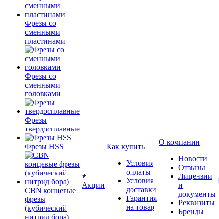
Фрезы со
сменными
пластинами
Фрезы со
сменными
головками
Фрезы
твердосплавные
О компании
Фрезы HSS
Как купить
Новости
Условия
Отзывы
оплаты
Лицензии
Условия
Акции
и
доставки
CBN концевые
документы
Гарантия
фрезы
Реквизиты
на товар
(кубический
Бренды
нитрид бора)