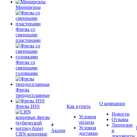
Минирезцы
Фрезы со
сменными
пластинами
Фрезы со
сменными
головками
Фрезы
твердосплавные
О компании
Фрезы HSS
Как купить
Новости
Условия
Отзывы
оплаты
Лицензии
Условия
Акции
и
доставки
CBN концевые
документы