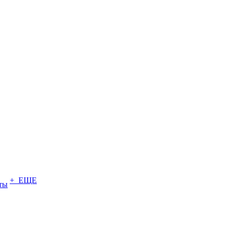
+ ЕЩЕ
ты