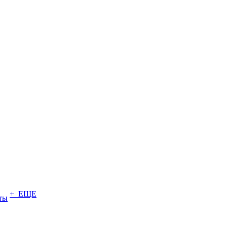
+ ЕЩЕ
ты