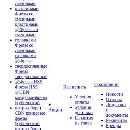
Фрезы со
сменными
пластинами
Фрезы со
сменными
головками
Фрезы
твердосплавные
О компании
Фрезы HSS
Как купить
Новости
Условия
Отзывы
оплаты
Лицензии
Условия
Акции
и
доставки
CBN концевые
документы
Гарантия
фрезы
Реквизиты
на товар
(кубический
Бренды
нитрид бора)