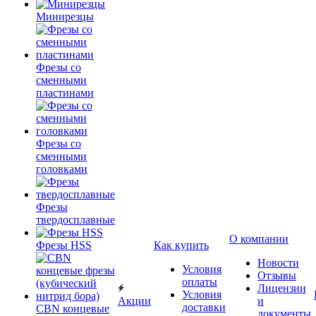
Минирезцы
Фрезы со
сменными
пластинами
Фрезы со
сменными
головками
Фрезы
твердосплавные
О компании
Фрезы HSS
Как купить
Новости
Условия
Отзывы
оплаты
Лицензии
Условия
Акции
и
доставки
CBN концевые
документы