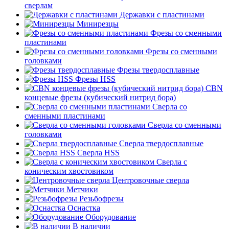
сверлам
Державки с пластинами
Минирезцы
Фрезы со сменными
пластинами
Фрезы со сменными
головками
Фрезы твердосплавные
Фрезы HSS
CBN
концевые фрезы (кубический нитрид бора)
Сверла со
сменными пластинами
Сверла со сменными
головками
Сверла твердосплавные
Сверла HSS
Сверла с
коническим хвостовиком
Центровочные сверла
Метчики
Резьбофрезы
Оснастка
Оборудование
В наличии