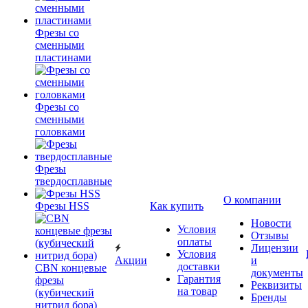
Фрезы со
сменными
пластинами
Фрезы со
сменными
головками
Фрезы
твердосплавные
О компании
Фрезы HSS
Как купить
Новости
Условия
Отзывы
оплаты
Лицензии
Условия
Акции
и
доставки
CBN концевые
документы
Гарантия
фрезы
Реквизиты
на товар
(кубический
Бренды
нитрид бора)