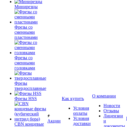
Минирезцы
Фрезы со
сменными
пластинами
Фрезы со
сменными
головками
Фрезы
твердосплавные
О компании
Фрезы HSS
Как купить
Новости
Условия
Отзывы
оплаты
Лицензии
Условия
Акции
и
доставки
CBN концевые
документы