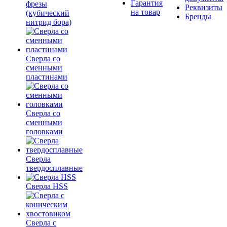
Гарантия
фрезы
Реквизиты
на товар
(кубический
Бренды
нитрид бора)
Сверла со
сменными
пластинами
Сверла со
сменными
головками
Сверла
твердосплавные
Сверла HSS
Сверла с