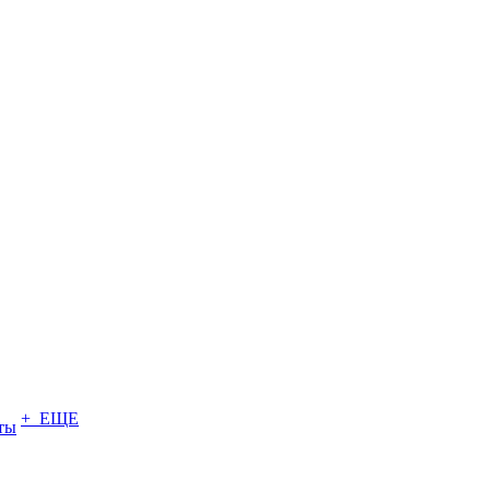
+ ЕЩЕ
ты