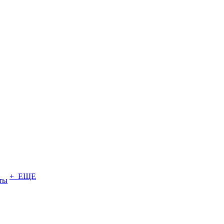
+ ЕЩЕ
ты