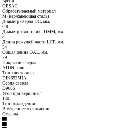
Бренд
GESAC
Обрабатываемый материал
M (нержавеющая сталь)
Диаметр сверла DC, мм.
6,8
Диаметр хвостовика DMM, мм.
8
Длина режущей части LСF, мм.
34
Общая длина OAL, мм.
79
Покрытие сверла
AITiN nano
Тип хвостовика
DIN6535HA
Серия сверла
D968S
Угол при вершине,°
140
Тип охлаждения
Внутреннее охлаждение
Отзывы