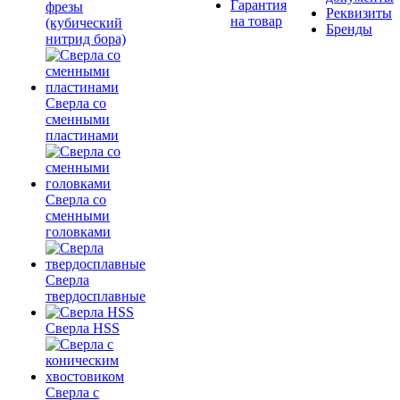
Гарантия
фрезы
Реквизиты
на товар
(кубический
Бренды
нитрид бора)
Сверла со
сменными
пластинами
Сверла со
сменными
головками
Сверла
твердосплавные
Сверла HSS
Сверла с