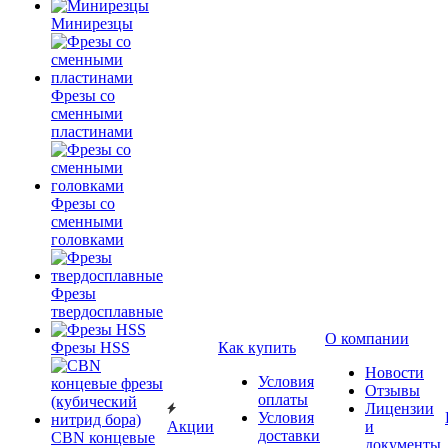
Минирезцы
Фрезы со
сменными
пластинами
Фрезы со
сменными
головками
Фрезы
твердосплавные
О компании
Фрезы HSS
Как купить
Новости
Условия
Отзывы
оплаты
Лицензии
Условия
Акции
и
доставки
CBN концевые
документы