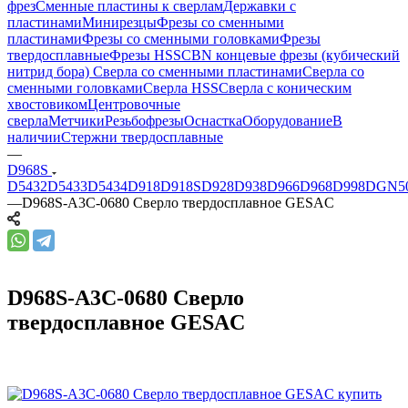
фрез
Сменные пластины к сверлам
Державки с
пластинами
Минирезцы
Фрезы со сменными
пластинами
Фрезы со сменными головками
Фрезы
твердосплавные
Фрезы HSS
CBN концевые фрезы (кубический
нитрид бора)
Сверла со сменными пластинами
Сверла со
сменными головками
Сверла HSS
Сверла с коническим
хвостовиком
Центровочные
сверла
Метчики
Резьбофрезы
Оснастка
Оборудование
В
наличии
Стержни твердосплавные
—
D968S
D5432
D5433
D5434
D918
D918S
D928
D938
D966
D968
D998
DGN5
—
D968S-A3C-0680 Сверло твердосплавное GESAC
D968S-A3C-0680 Сверло
твердосплавное GESAC