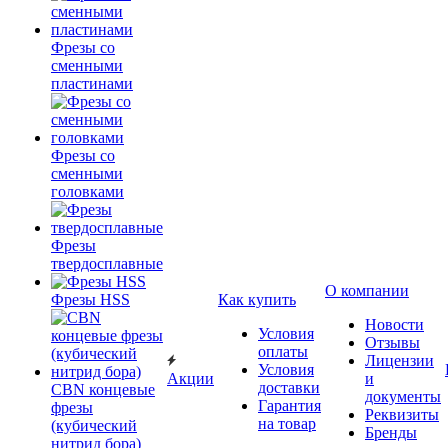
Фрезы со
сменными
пластинами
Фрезы со
сменными
головками
Фрезы
твердосплавные
О компании
Фрезы HSS
Как купить
Новости
Условия
Отзывы
оплаты
Лицензии
Условия
Акции
и
доставки
CBN концевые
документы
Гарантия
фрезы
Реквизиты
на товар
(кубический
Бренды
нитрид бора)