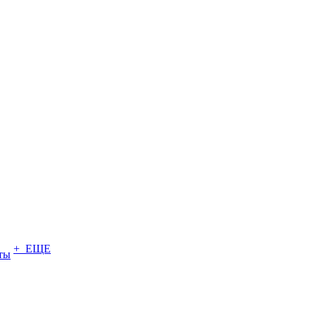
+ ЕЩЕ
ты