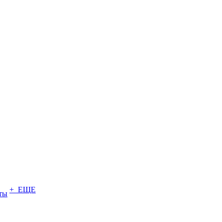
+ ЕЩЕ
ты