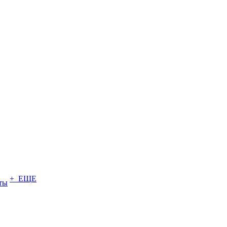
+ ЕЩЕ
ты