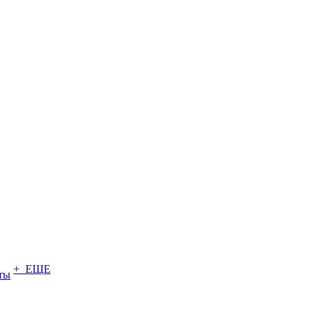
+ ЕЩЕ
ты