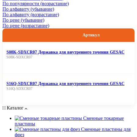
По популярности (возрастание)
По алфавиту (убывание)
По алфавиту (возрастание)
По цене (убывание)
По цене (возрастание)
Артикул
S08K-SDXCR07 Державка для внутреннего точения GESAC
S08K-SDXCR07
S16Q-SDXCR07 Державка для внутреннего точения GESAC
S16Q-SDXCR07
Каталог
Сменные токарные
пластины
Сменные пластины для
фрез