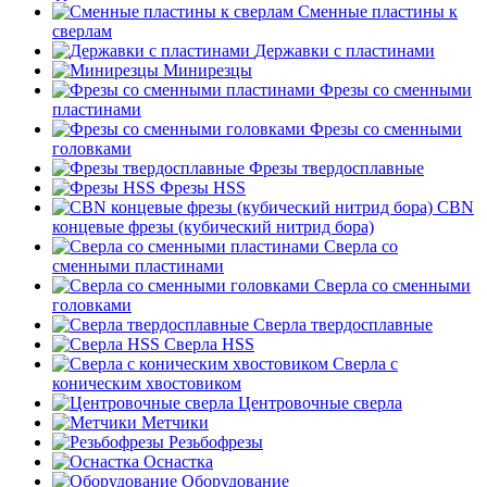
Сменные пластины к
сверлам
Державки с пластинами
Минирезцы
Фрезы со сменными
пластинами
Фрезы со сменными
головками
Фрезы твердосплавные
Фрезы HSS
CBN
концевые фрезы (кубический нитрид бора)
Сверла со
сменными пластинами
Сверла со сменными
головками
Сверла твердосплавные
Сверла HSS
Сверла с
коническим хвостовиком
Центровочные сверла
Метчики
Резьбофрезы
Оснастка
Оборудование