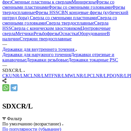
фрез
Сменные пластины к сверлам
Минирезцы
Фрезы со
сменными пластинами
Фрезы со сменными головками
Фрезы
твердосплавные
Фрезы HSS
CBN концевые фрезы (кубический
нитрид бора)
Сверла со сменными пластинами
Сверла со
сменными головками
Сверла твердосплавные
Сверла
HSS
Сверла с коническим хвостовиком
Центровочные
сверла
Метчики
Резьбофрезы
Оснастка
Оборудование
В
наличии
Стержни твердосплавные
—
Державки для внутреннего точения
Державки для наружного точения
Державки отрезные и
канавочные
Державки резьбовые
Державки токарные PSC
—
SDXCR/L
CKUNR/L
MCLNR/L
MTFNR/L
MWLNR/L
PCLNR/L
PDQNR/L
P
SDXCR/L
Фильтр
По умолчанию (возрастание)
По популярности (убывание)