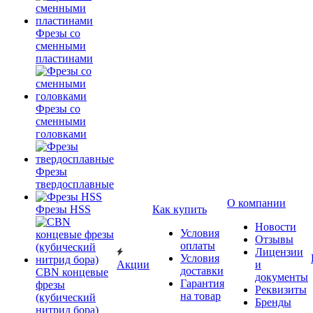
Фрезы со
сменными
пластинами
Фрезы со
сменными
головками
Фрезы
твердосплавные
О компании
Фрезы HSS
Как купить
Новости
Условия
Отзывы
оплаты
Лицензии
Условия
Акции
и
доставки
CBN концевые
документы
Гарантия
фрезы
Реквизиты
на товар
(кубический
Бренды
нитрид бора)