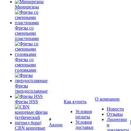
Минирезцы
Фрезы со
сменными
пластинами
Фрезы со
сменными
головками
Фрезы
твердосплавные
О компании
Фрезы HSS
Как купить
Новости
Условия
Отзывы
оплаты
Лицензии
Условия
Акции
и
доставки
CBN концевые
документы