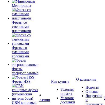
Минирезцы
Фрезы со
сменными
пластинами
Фрезы со
сменными
головками
Фрезы
твердосплавные
О компании
Фрезы HSS
Как купить
Новости
Условия
Отзывы
оплаты
Лицензии
Условия
Акции
и
доставки
CBN концевые
документы