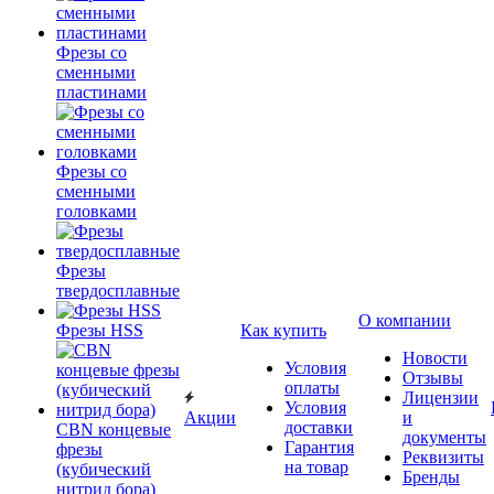
Фрезы со
сменными
пластинами
Фрезы со
сменными
головками
Фрезы
твердосплавные
О компании
Фрезы HSS
Как купить
Новости
Условия
Отзывы
оплаты
Лицензии
Условия
Акции
и
доставки
CBN концевые
документы
Гарантия
фрезы
Реквизиты
на товар
(кубический
Бренды
нитрид бора)