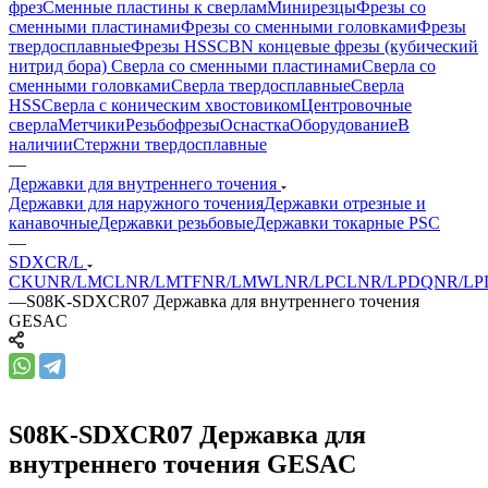
фрез
Сменные пластины к сверлам
Минирезцы
Фрезы со
сменными пластинами
Фрезы со сменными головками
Фрезы
твердосплавные
Фрезы HSS
CBN концевые фрезы (кубический
нитрид бора)
Сверла со сменными пластинами
Сверла со
сменными головками
Сверла твердосплавные
Сверла
HSS
Сверла с коническим хвостовиком
Центровочные
сверла
Метчики
Резьбофрезы
Оснастка
Оборудование
В
наличии
Стержни твердосплавные
—
Державки для внутреннего точения
Державки для наружного точения
Державки отрезные и
канавочные
Державки резьбовые
Державки токарные PSC
—
SDXCR/L
CKUNR/L
MCLNR/L
MTFNR/L
MWLNR/L
PCLNR/L
PDQNR/L
P
—
S08K-SDXCR07 Державка для внутреннего точения
GESAC
S08K-SDXCR07 Державка для
внутреннего точения GESAC