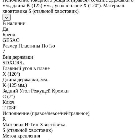
мм., длина K (125) мм. , угол в плане X (120°). Материал
хвовтовика S (стальной хвостовик).
В наличии
Да
Бренд
GESAC
Размер Пластины По Iso
7
Вид державки
SDXCR/L
Главный угол в плане
X (120°)
Длина державки, мм.
K (125 мм.)
Задний Угол Режущей Кромки
C (7°)
Ключ
ТТ08Р
Исполнение (правое/левое/нейтральное)
R
Материал И Тип Хвостовика
S (стальной хвостовик)
Метод крепления