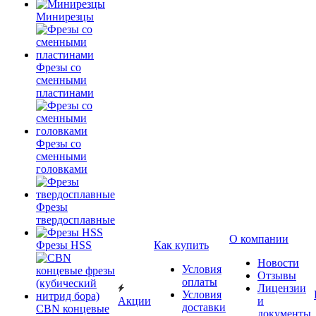
Минирезцы
Фрезы со
сменными
пластинами
Фрезы со
сменными
головками
Фрезы
твердосплавные
О компании
Фрезы HSS
Как купить
Новости
Условия
Отзывы
оплаты
Лицензии
Условия
Акции
и
доставки
CBN концевые
документы