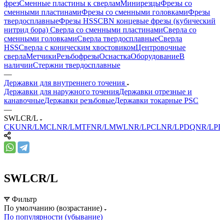
фрез
Сменные пластины к сверлам
Минирезцы
Фрезы со
сменными пластинами
Фрезы со сменными головками
Фрезы
твердосплавные
Фрезы HSS
CBN концевые фрезы (кубический
нитрид бора)
Сверла со сменными пластинами
Сверла со
сменными головками
Сверла твердосплавные
Сверла
HSS
Сверла с коническим хвостовиком
Центровочные
сверла
Метчики
Резьбофрезы
Оснастка
Оборудование
В
наличии
Стержни твердосплавные
—
Державки для внутреннего точения
Державки для наружного точения
Державки отрезные и
канавочные
Державки резьбовые
Державки токарные PSC
—
SWLCR/L
CKUNR/L
MCLNR/L
MTFNR/L
MWLNR/L
PCLNR/L
PDQNR/L
P
SWLCR/L
Фильтр
По умолчанию (возрастание)
По популярности (убывание)