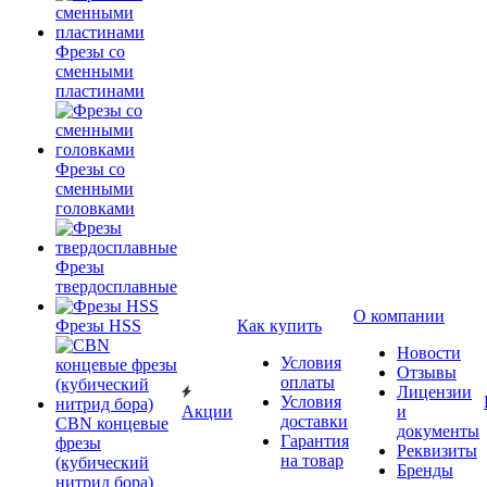
Фрезы со
сменными
пластинами
Фрезы со
сменными
головками
Фрезы
твердосплавные
О компании
Фрезы HSS
Как купить
Новости
Условия
Отзывы
оплаты
Лицензии
Условия
Акции
и
доставки
CBN концевые
документы
Гарантия
фрезы
Реквизиты
на товар
(кубический
Бренды
нитрид бора)