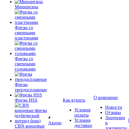
Минирезцы
Фрезы со
сменными
пластинами
Фрезы со
сменными
головками
Фрезы
твердосплавные
О компании
Фрезы HSS
Как купить
Новости
Условия
Отзывы
оплаты
Лицензии
Условия
Акции
и
доставки
CBN концевые
документы