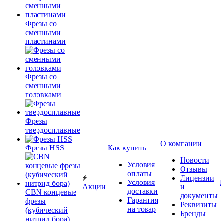
Фрезы со
сменными
пластинами
Фрезы со
сменными
головками
Фрезы
твердосплавные
О компании
Фрезы HSS
Как купить
Новости
Условия
Отзывы
оплаты
Лицензии
Условия
Акции
и
доставки
CBN концевые
документы
Гарантия
фрезы
Реквизиты
на товар
(кубический
Бренды
нитрид бора)