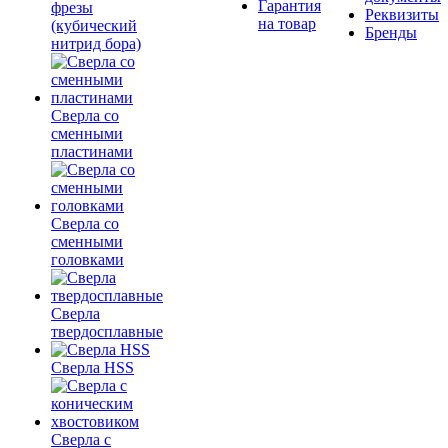
Гарантия
фрезы
Реквизиты
на товар
(кубический
Бренды
нитрид бора)
Сверла со
сменными
пластинами
Сверла со
сменными
головками
Сверла
твердосплавные
Сверла HSS
Сверла с