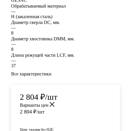
GESAC
Обрабатываемый материал
—
H (закаленная сталь)
Диаметр сверла DC, мм.
—
8
Диаметр хвостовика DMM, мм.
—
8
Длина режущей части LСF, мм.
—
37
Все характеристики
2 804
₽
/шт
Варианты цен
2 804
₽
/шт
Цена указана без НДС