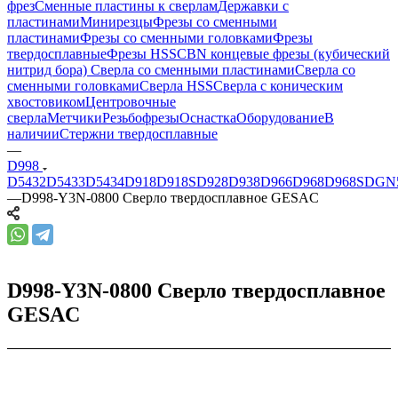
фрез
Сменные пластины к сверлам
Державки с
пластинами
Минирезцы
Фрезы со сменными
пластинами
Фрезы со сменными головками
Фрезы
твердосплавные
Фрезы HSS
CBN концевые фрезы (кубический
нитрид бора)
Сверла со сменными пластинами
Сверла со
сменными головками
Сверла HSS
Сверла с коническим
хвостовиком
Центровочные
сверла
Метчики
Резьбофрезы
Оснастка
Оборудование
В
наличии
Стержни твердосплавные
—
D998
D5432
D5433
D5434
D918
D918S
D928
D938
D966
D968
D968S
DGN
—
D998-Y3N-0800 Сверло твердосплавное GESAC
D998-Y3N-0800 Сверло твердосплавное
GESAC