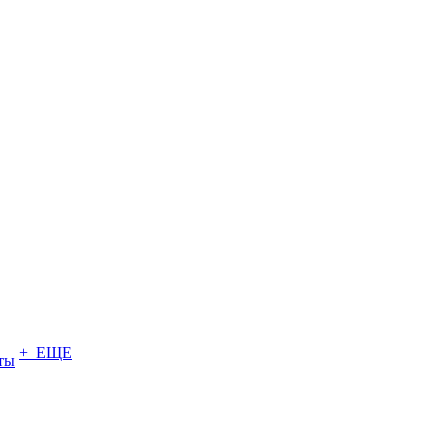
+ ЕЩЕ
ты