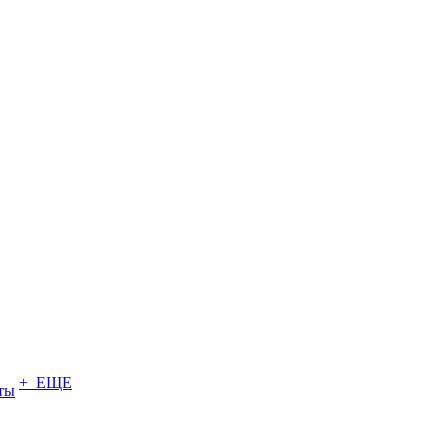
+ ЕЩЕ
ты