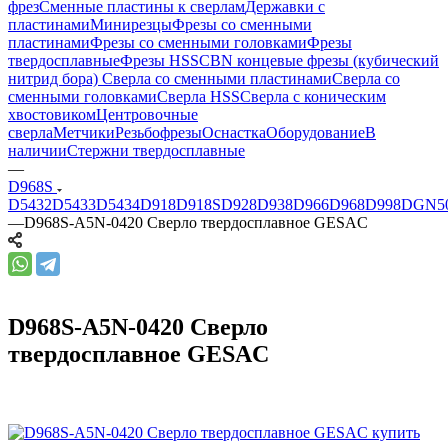
фрез
Сменные пластины к сверлам
Державки с
пластинами
Минирезцы
Фрезы со сменными
пластинами
Фрезы со сменными головками
Фрезы
твердосплавные
Фрезы HSS
CBN концевые фрезы (кубический
нитрид бора)
Сверла со сменными пластинами
Сверла со
сменными головками
Сверла HSS
Сверла с коническим
хвостовиком
Центровочные
сверла
Метчики
Резьбофрезы
Оснастка
Оборудование
В
наличии
Стержни твердосплавные
—
D968S
D5432
D5433
D5434
D918
D918S
D928
D938
D966
D968
D998
DGN5
—
D968S-A5N-0420 Сверло твердосплавное GESAC
D968S-A5N-0420 Сверло
твердосплавное GESAC