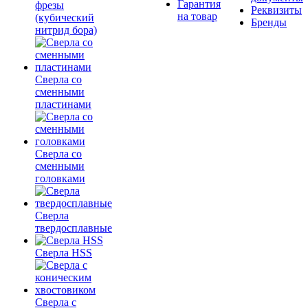
Гарантия
фрезы
Реквизиты
на товар
(кубический
Бренды
нитрид бора)
Сверла со
сменными
пластинами
Сверла со
сменными
головками
Сверла
твердосплавные
Сверла HSS
Сверла с