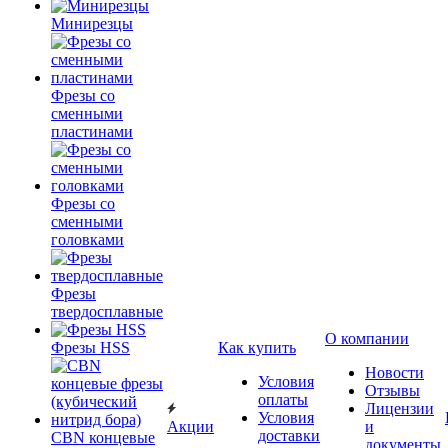
Минирезцы
Фрезы со
сменными
пластинами
Фрезы со
сменными
головками
Фрезы
твердосплавные
О компании
Фрезы HSS
Как купить
Новости
Условия
Отзывы
оплаты
Лицензии
Условия
Акции
и
доставки
CBN концевые
документы