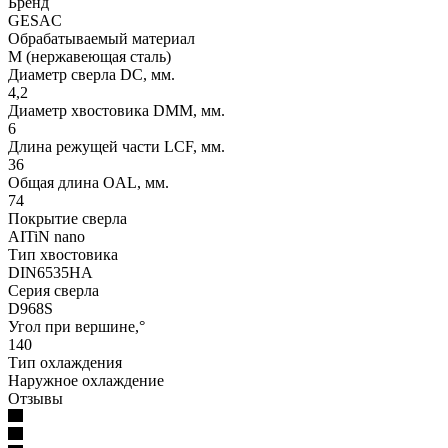
Бренд
GESAC
Обрабатываемый материал
M (нержавеющая сталь)
Диаметр сверла DC, мм.
4,2
Диаметр хвостовика DMM, мм.
6
Длина режущей части LСF, мм.
36
Общая длина OAL, мм.
74
Покрытие сверла
AITiN nano
Тип хвостовика
DIN6535HA
Серия сверла
D968S
Угол при вершине,°
140
Тип охлаждения
Наружное охлаждение
Отзывы