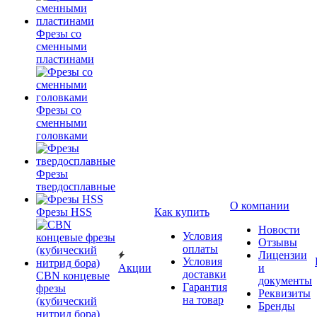
Фрезы со
сменными
пластинами
Фрезы со
сменными
головками
Фрезы
твердосплавные
О компании
Фрезы HSS
Как купить
Новости
Условия
Отзывы
оплаты
Лицензии
Условия
Акции
и
доставки
CBN концевые
документы
Гарантия
фрезы
Реквизиты
на товар
(кубический
Бренды
нитрид бора)