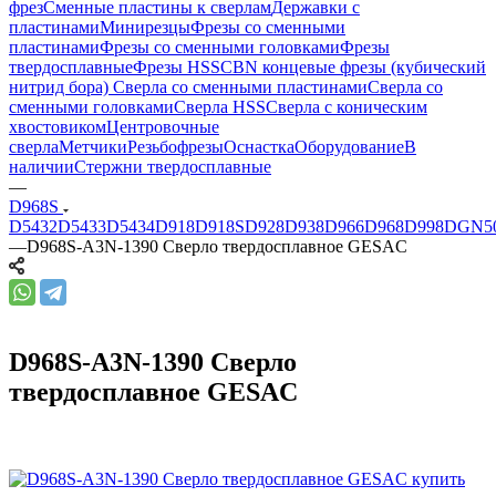
фрез
Сменные пластины к сверлам
Державки с
пластинами
Минирезцы
Фрезы со сменными
пластинами
Фрезы со сменными головками
Фрезы
твердосплавные
Фрезы HSS
CBN концевые фрезы (кубический
нитрид бора)
Сверла со сменными пластинами
Сверла со
сменными головками
Сверла HSS
Сверла с коническим
хвостовиком
Центровочные
сверла
Метчики
Резьбофрезы
Оснастка
Оборудование
В
наличии
Стержни твердосплавные
—
D968S
D5432
D5433
D5434
D918
D918S
D928
D938
D966
D968
D998
DGN5
—
D968S-A3N-1390 Сверло твердосплавное GESAC
D968S-A3N-1390 Сверло
твердосплавное GESAC