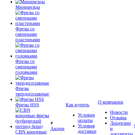
Минирезцы
Фрезы со
сменными
пластинами
Фрезы со
сменными
головками
Фрезы
твердосплавные
О компании
Фрезы HSS
Как купить
Новости
Условия
Отзывы
оплаты
Лицензии
Условия
Акции
и
доставки
CBN концевые
документы