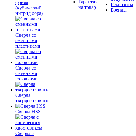
Гарантия
фрезы
Реквизиты
на товар
(кубический
Бренды
нитрид бора)
Сверла со
сменными
пластинами
Сверла со
сменными
головками
Сверла
твердосплавные
Сверла HSS
Сверла с