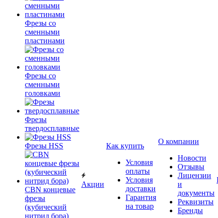
Фрезы со
сменными
пластинами
Фрезы со
сменными
головками
Фрезы
твердосплавные
О компании
Фрезы HSS
Как купить
Новости
Условия
Отзывы
оплаты
Лицензии
Условия
Акции
и
доставки
CBN концевые
документы
Гарантия
фрезы
Реквизиты
на товар
(кубический
Бренды
нитрид бора)