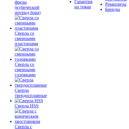
Гарантия
фрезы
Реквизиты
на товар
(кубический
Бренды
нитрид бора)
Сверла со
сменными
пластинами
Сверла со
сменными
головками
Сверла
твердосплавные
Сверла HSS
Сверла с