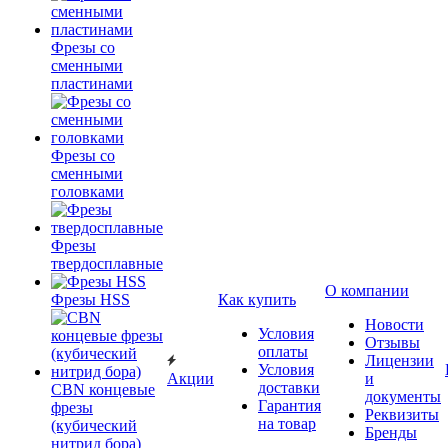
Фрезы со
сменными
пластинами
Фрезы со
сменными
головками
Фрезы
твердосплавные
О компании
Фрезы HSS
Как купить
Новости
Условия
Отзывы
оплаты
Лицензии
Условия
Акции
и
доставки
CBN концевые
документы
Гарантия
фрезы
Реквизиты
на товар
(кубический
Бренды
нитрид бора)