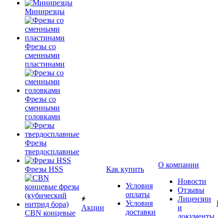
Минирезцы
Фрезы со
сменными
пластинами
Фрезы со
сменными
головками
Фрезы
твердосплавные
О компании
Фрезы HSS
Как купить
Новости
Условия
Отзывы
оплаты
Лицензии
Условия
Акции
и
доставки
CBN концевые
документы