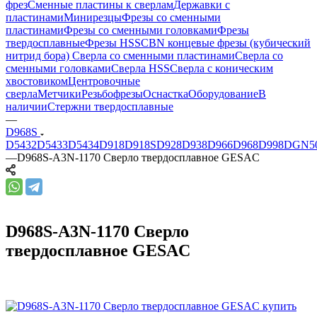
фрез
Сменные пластины к сверлам
Державки с
пластинами
Минирезцы
Фрезы со сменными
пластинами
Фрезы со сменными головками
Фрезы
твердосплавные
Фрезы HSS
CBN концевые фрезы (кубический
нитрид бора)
Сверла со сменными пластинами
Сверла со
сменными головками
Сверла HSS
Сверла с коническим
хвостовиком
Центровочные
сверла
Метчики
Резьбофрезы
Оснастка
Оборудование
В
наличии
Стержни твердосплавные
—
D968S
D5432
D5433
D5434
D918
D918S
D928
D938
D966
D968
D998
DGN5
—
D968S-A3N-1170 Сверло твердосплавное GESAC
D968S-A3N-1170 Сверло
твердосплавное GESAC