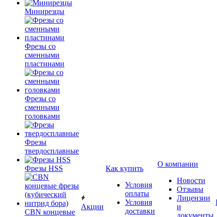
Минирезцы
Фрезы со
сменными
пластинами
Фрезы со
сменными
головками
Фрезы
твердосплавные
О компании
Фрезы HSS
Как купить
Новости
Условия
Отзывы
оплаты
Лицензии
Условия
Акции
и
доставки
CBN концевые
документы