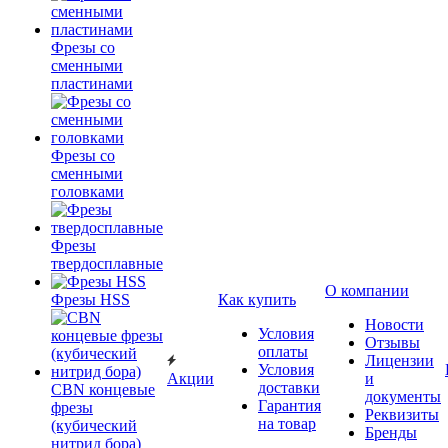
Фрезы со
сменными
пластинами
Фрезы со
сменными
головками
Фрезы
твердосплавные
О компании
Фрезы HSS
Как купить
Новости
Условия
Отзывы
оплаты
Лицензии
Условия
Акции
и
доставки
CBN концевые
документы
Гарантия
фрезы
Реквизиты
на товар
(кубический
Бренды
нитрид бора)