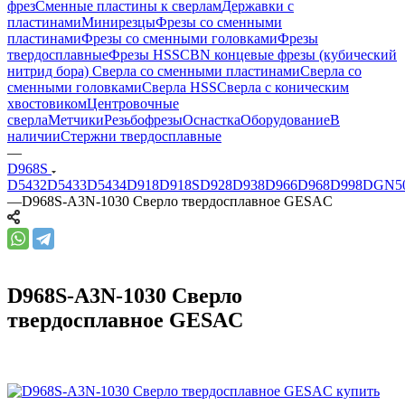
фрез
Сменные пластины к сверлам
Державки с
пластинами
Минирезцы
Фрезы со сменными
пластинами
Фрезы со сменными головками
Фрезы
твердосплавные
Фрезы HSS
CBN концевые фрезы (кубический
нитрид бора)
Сверла со сменными пластинами
Сверла со
сменными головками
Сверла HSS
Сверла с коническим
хвостовиком
Центровочные
сверла
Метчики
Резьбофрезы
Оснастка
Оборудование
В
наличии
Стержни твердосплавные
—
D968S
D5432
D5433
D5434
D918
D918S
D928
D938
D966
D968
D998
DGN5
—
D968S-A3N-1030 Сверло твердосплавное GESAC
D968S-A3N-1030 Сверло
твердосплавное GESAC