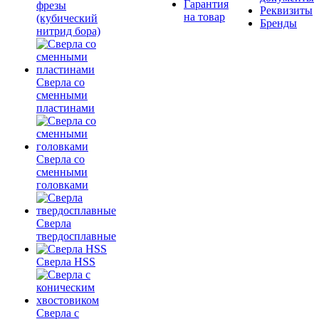
Гарантия
фрезы
Реквизиты
на товар
(кубический
Бренды
нитрид бора)
Сверла со
сменными
пластинами
Сверла со
сменными
головками
Сверла
твердосплавные
Сверла HSS
Сверла с