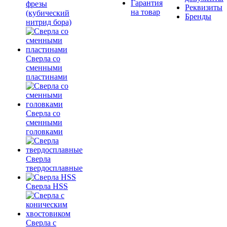
Гарантия
фрезы
Реквизиты
на товар
(кубический
Бренды
нитрид бора)
Сверла со
сменными
пластинами
Сверла со
сменными
головками
Сверла
твердосплавные
Сверла HSS
Сверла с