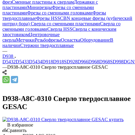
фрез
Сменные пластины к сверлам
Державки с
пластинами
Минирезцы
Фрезы со сменными
пластинами
Фрезы со сменными головками
Фрезы
твердосплавные
Фрезы HSS
CBN концевые фрезы (кубический
нитрид бора)
Сверла со сменными пластинами
Сверла со
сменными головками
Сверла HSS
Сверла с коническим
хвостовиком
Центровочные
сверла
Метчики
Резьбофрезы
Оснастка
Оборудование
В
наличии
Стержни твердосплавные
—
D938
D5432
D5433
D5434
D918
D918S
D928
D966
D968
D968S
D998
DGN
—
D938-A8C-0310 Сверло твердосплавное GESAC
D938-A8C-0310 Сверло твердосплавное
GESAC
В избранное
Сравнить