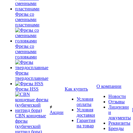
Фрезы со
сменными
пластинами
Фрезы со
сменными
головками
Фрезы
твердосплавные
О компании
Фрезы HSS
Как купить
Новости
Условия
Отзывы
оплаты
Лицензии
Условия
Акции
и
доставки
CBN концевые
документы
Гарантия
фрезы
Реквизиты
на товар
(кубический
Бренды
нитрид бора)