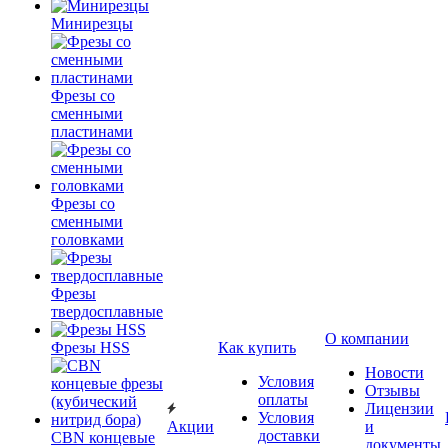
Минирезцы
Фрезы со
сменными
пластинами
Фрезы со
сменными
головками
Фрезы
твердосплавные
О компании
Фрезы HSS
Как купить
Новости
Условия
Отзывы
оплаты
Лицензии
Условия
Акции
и
доставки
CBN концевые
документы