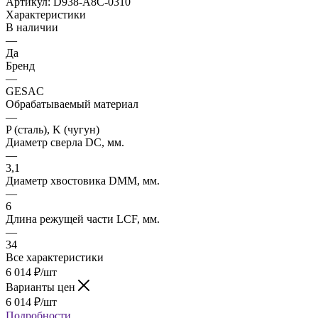
Артикул:
D938-A8C-0310
Характеристики
В наличии
—
Да
Бренд
—
GESAC
Обрабатываемый материал
—
P (сталь), K (чугун)
Диаметр сверла DC, мм.
—
3,1
Диаметр хвостовика DMM, мм.
—
6
Длина режущей части LСF, мм.
—
34
Все характеристики
6 014
₽
/шт
Варианты цен
6 014
₽
/шт
Подробности