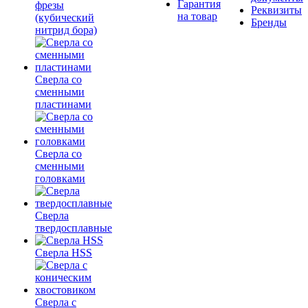
Гарантия
фрезы
Реквизиты
на товар
(кубический
Бренды
нитрид бора)
Сверла со
сменными
пластинами
Сверла со
сменными
головками
Сверла
твердосплавные
Сверла HSS
Сверла с