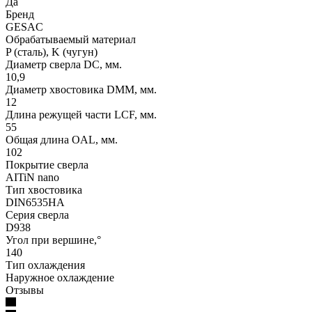
Да
Бренд
GESAC
Обрабатываемый материал
P (сталь), K (чугун)
Диаметр сверла DC, мм.
10,9
Диаметр хвостовика DMM, мм.
12
Длина режущей части LСF, мм.
55
Общая длина OAL, мм.
102
Покрытие сверла
AITiN nano
Тип хвостовика
DIN6535HA
Серия сверла
D938
Угол при вершине,°
140
Тип охлаждения
Наружное охлаждение
Отзывы