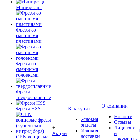
Минирезцы
Фрезы со
сменными
пластинами
Фрезы со
сменными
головками
Фрезы
твердосплавные
О компании
Фрезы HSS
Как купить
Новости
Условия
Отзывы
оплаты
Лицензии
Условия
Акции
и
доставки
CBN концевые
документы