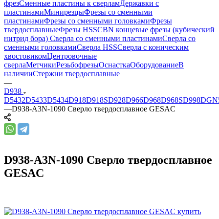
фрез
Сменные пластины к сверлам
Державки с
пластинами
Минирезцы
Фрезы со сменными
пластинами
Фрезы со сменными головками
Фрезы
твердосплавные
Фрезы HSS
CBN концевые фрезы (кубический
нитрид бора)
Сверла со сменными пластинами
Сверла со
сменными головками
Сверла HSS
Сверла с коническим
хвостовиком
Центровочные
сверла
Метчики
Резьбофрезы
Оснастка
Оборудование
В
наличии
Стержни твердосплавные
—
D938
D5432
D5433
D5434
D918
D918S
D928
D966
D968
D968S
D998
DGN
—
D938-A3N-1090 Сверло твердосплавное GESAC
D938-A3N-1090 Сверло твердосплавное
GESAC