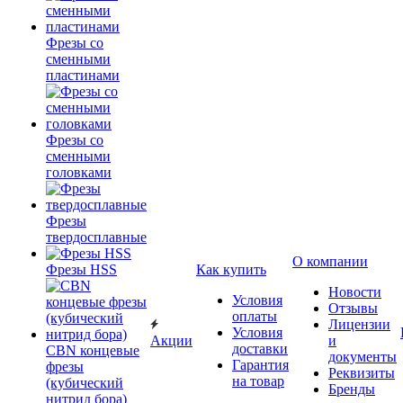
Фрезы со
сменными
пластинами
Фрезы со
сменными
головками
Фрезы
твердосплавные
О компании
Фрезы HSS
Как купить
Новости
Условия
Отзывы
оплаты
Лицензии
Условия
Акции
и
доставки
CBN концевые
документы
Гарантия
фрезы
Реквизиты
на товар
(кубический
Бренды
нитрид бора)