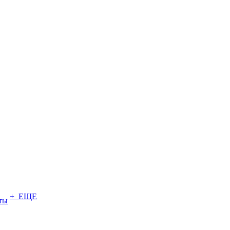
+ ЕЩЕ
ты