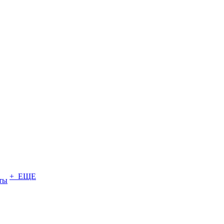
+ ЕЩЕ
ты