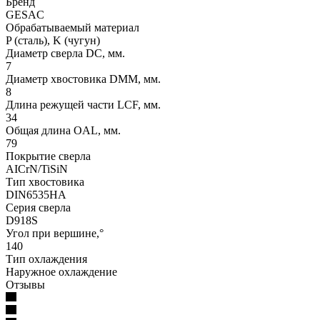
Бренд
GESAC
Обрабатываемый материал
P (сталь), K (чугун)
Диаметр сверла DC, мм.
7
Диаметр хвостовика DMM, мм.
8
Длина режущей части LСF, мм.
34
Общая длина OAL, мм.
79
Покрытие сверла
AICrN/TiSiN
Тип хвостовика
DIN6535HA
Серия сверла
D918S
Угол при вершине,°
140
Тип охлаждения
Наружное охлаждение
Отзывы