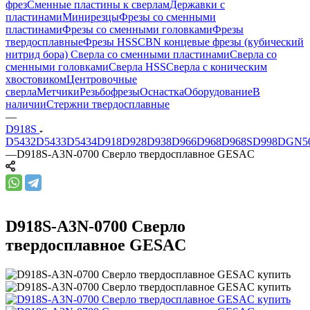
фрез
Сменные пластины к сверлам
Державки с
пластинами
Минирезцы
Фрезы со сменными
пластинами
Фрезы со сменными головками
Фрезы
твердосплавные
Фрезы HSS
CBN концевые фрезы (кубический
нитрид бора)
Сверла со сменными пластинами
Сверла со
сменными головками
Сверла HSS
Сверла с коническим
хвостовиком
Центровочные
сверла
Метчики
Резьбофрезы
Оснастка
Оборудование
В
наличии
Стержни твердосплавные
—
D918S
D5432
D5433
D5434
D918
D928
D938
D966
D968
D968S
D998
DGN5
—
D918S-A3N-0700 Сверло твердосплавное GESAC
D918S-A3N-0700 Сверло
твердосплавное GESAC