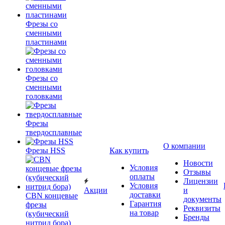
Фрезы со
сменными
пластинами
Фрезы со
сменными
головками
Фрезы
твердосплавные
О компании
Фрезы HSS
Как купить
Новости
Условия
Отзывы
оплаты
Лицензии
Условия
Акции
и
доставки
CBN концевые
документы
Гарантия
фрезы
Реквизиты
на товар
(кубический
Бренды
нитрид бора)