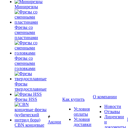
Минирезцы
Фрезы со
сменными
пластинами
Фрезы со
сменными
головками
Фрезы
твердосплавные
О компании
Фрезы HSS
Как купить
Новости
Условия
Отзывы
оплаты
Лицензии
Условия
Акции
и
доставки
CBN концевые
документы