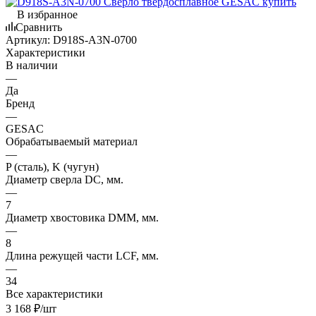
В избранное
Сравнить
Артикул:
D918S-A3N-0700
Характеристики
В наличии
—
Да
Бренд
—
GESAC
Обрабатываемый материал
—
P (сталь), K (чугун)
Диаметр сверла DC, мм.
—
7
Диаметр хвостовика DMM, мм.
—
8
Длина режущей части LСF, мм.
—
34
Все характеристики
3 168
₽
/шт