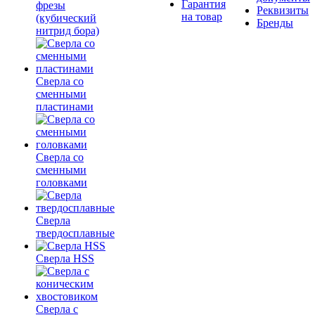
Гарантия
фрезы
Реквизиты
на товар
(кубический
Бренды
нитрид бора)
Сверла со
сменными
пластинами
Сверла со
сменными
головками
Сверла
твердосплавные
Сверла HSS
Сверла с