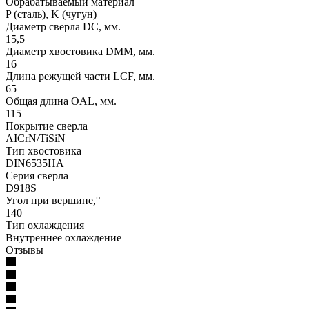
Обрабатываемый материал
P (сталь), K (чугун)
Диаметр сверла DC, мм.
15,5
Диаметр хвостовика DMM, мм.
16
Длина режущей части LСF, мм.
65
Общая длина OAL, мм.
115
Покрытие сверла
AICrN/TiSiN
Тип хвостовика
DIN6535HA
Серия сверла
D918S
Угол при вершине,°
140
Тип охлаждения
Внутреннее охлаждение
Отзывы