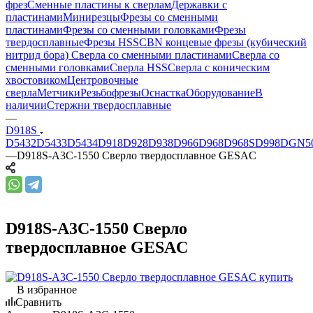
фрез
Сменные пластины к сверлам
Державки с
пластинами
Минирезцы
Фрезы со сменными
пластинами
Фрезы со сменными головками
Фрезы
твердосплавные
Фрезы HSS
CBN концевые фрезы (кубический
нитрид бора)
Сверла со сменными пластинами
Сверла со
сменными головками
Сверла HSS
Сверла с коническим
хвостовиком
Центровочные
сверла
Метчики
Резьбофрезы
Оснастка
Оборудование
В
наличии
Стержни твердосплавные
—
D918S
D5432
D5433
D5434
D918
D928
D938
D966
D968
D968S
D998
DGN5
—
D918S-A3C-1550 Сверло твердосплавное GESAC
D918S-A3C-1550 Сверло
твердосплавное GESAC
В избранное
Сравнить