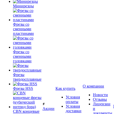
Минирезцы
Фрезы со
сменными
пластинами
Фрезы со
сменными
головками
Фрезы
твердосплавные
О компании
Фрезы HSS
Как купить
Новости
Условия
Отзывы
оплаты
Лицензии
Условия
Акции
и
доставки
CBN концевые
документы