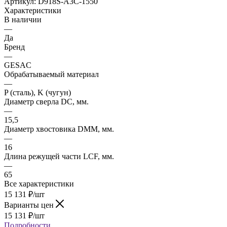
Артикул:
D918S-A3C-1550
Характеристики
В наличии
—
Да
Бренд
—
GESAC
Обрабатываемый материал
—
P (сталь), K (чугун)
Диаметр сверла DC, мм.
—
15,5
Диаметр хвостовика DMM, мм.
—
16
Длина режущей части LСF, мм.
—
65
Все характеристики
15 131
₽
/шт
Варианты цен
15 131
₽
/шт
Подробности