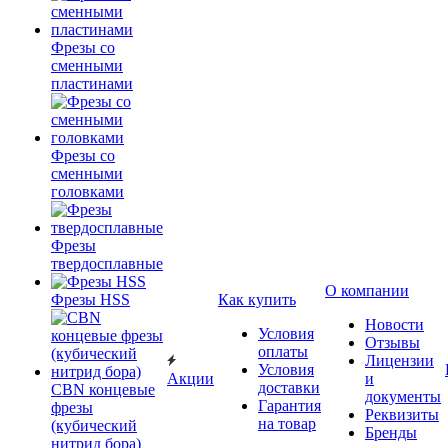
Фрезы со
сменными
пластинами
Фрезы со
сменными
головками
Фрезы
твердосплавные
О компании
Фрезы HSS
Как купить
Новости
Условия
Отзывы
оплаты
Лицензии
Условия
Акции
и
доставки
CBN концевые
документы
Гарантия
фрезы
Реквизиты
на товар
(кубический
Бренды
нитрид бора)