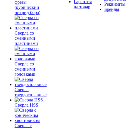
Гарантия
фрезы
Реквизиты
на товар
(кубический
Бренды
нитрид бора)
Сверла со
сменными
пластинами
Сверла со
сменными
головками
Сверла
твердосплавные
Сверла HSS
Сверла с