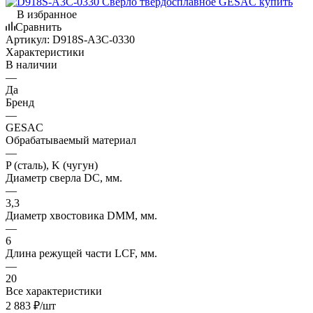
В избранное
Сравнить
Артикул:
D918S-A3C-0330
Характеристики
В наличии
—
Да
Бренд
—
GESAC
Обрабатываемый материал
—
P (сталь), K (чугун)
Диаметр сверла DC, мм.
—
3,3
Диаметр хвостовика DMM, мм.
—
6
Длина режущей части LСF, мм.
—
20
Все характеристики
2 883
₽
/шт