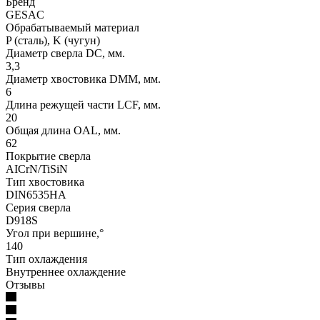
Бренд
GESAC
Обрабатываемый материал
P (сталь), K (чугун)
Диаметр сверла DC, мм.
3,3
Диаметр хвостовика DMM, мм.
6
Длина режущей части LСF, мм.
20
Общая длина OAL, мм.
62
Покрытие сверла
AICrN/TiSiN
Тип хвостовика
DIN6535HA
Серия сверла
D918S
Угол при вершине,°
140
Тип охлаждения
Внутреннее охлаждение
Отзывы