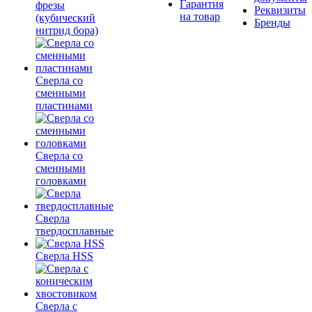
Гарантия
фрезы
Реквизиты
на товар
(кубический
Бренды
нитрид бора)
Сверла со
сменными
пластинами
Сверла со
сменными
головками
Сверла
твердосплавные
Сверла HSS
Сверла с