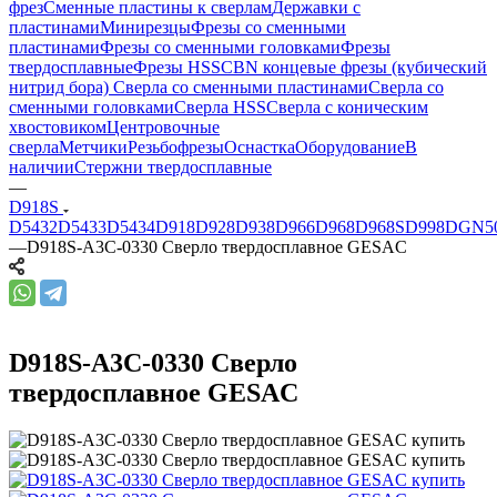
фрез
Сменные пластины к сверлам
Державки с
пластинами
Минирезцы
Фрезы со сменными
пластинами
Фрезы со сменными головками
Фрезы
твердосплавные
Фрезы HSS
CBN концевые фрезы (кубический
нитрид бора)
Сверла со сменными пластинами
Сверла со
сменными головками
Сверла HSS
Сверла с коническим
хвостовиком
Центровочные
сверла
Метчики
Резьбофрезы
Оснастка
Оборудование
В
наличии
Стержни твердосплавные
—
D918S
D5432
D5433
D5434
D918
D928
D938
D966
D968
D968S
D998
DGN5
—
D918S-A3C-0330 Сверло твердосплавное GESAC
D918S-A3C-0330 Сверло
твердосплавное GESAC