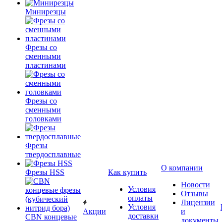
Минирезцы
Фрезы со
сменными
пластинами
Фрезы со
сменными
головками
Фрезы
твердосплавные
О компании
Фрезы HSS
Как купить
Новости
Условия
Отзывы
оплаты
Лицензии
Условия
Акции
и
доставки
CBN концевые
документы