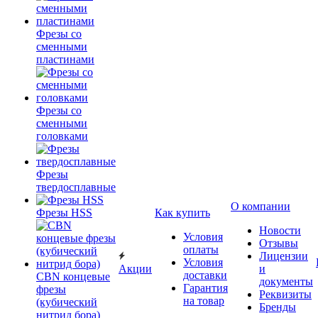
Фрезы со
сменными
пластинами
Фрезы со
сменными
головками
Фрезы
твердосплавные
О компании
Фрезы HSS
Как купить
Новости
Условия
Отзывы
оплаты
Лицензии
Условия
Акции
и
доставки
CBN концевые
документы
Гарантия
фрезы
Реквизиты
на товар
(кубический
Бренды
нитрид бора)