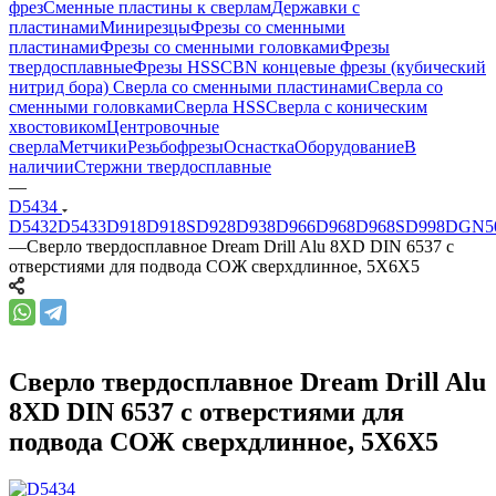
фрез
Сменные пластины к сверлам
Державки с
пластинами
Минирезцы
Фрезы со сменными
пластинами
Фрезы со сменными головками
Фрезы
твердосплавные
Фрезы HSS
CBN концевые фрезы (кубический
нитрид бора)
Сверла со сменными пластинами
Сверла со
сменными головками
Сверла HSS
Сверла с коническим
хвостовиком
Центровочные
сверла
Метчики
Резьбофрезы
Оснастка
Оборудование
В
наличии
Стержни твердосплавные
—
D5434
D5432
D5433
D918
D918S
D928
D938
D966
D968
D968S
D998
DGN5
—
Сверло твердосплавное Dream Drill Alu 8XD DIN 6537 с
отверстиями для подвода СОЖ сверхдлинное, 5X6X5
Сверло твердосплавное Dream Drill Alu
8XD DIN 6537 с отверстиями для
подвода СОЖ сверхдлинное, 5X6X5