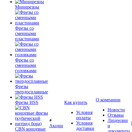
Минирезцы
Фрезы со
сменными
пластинами
Фрезы со
сменными
головками
Фрезы
твердосплавные
О компании
Фрезы HSS
Как купить
Новости
Условия
Отзывы
оплаты
Лицензии
Условия
Акции
и
доставки
CBN концевые
документы