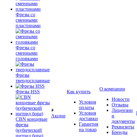
Фрезы со
сменными
пластинами
Фрезы со
сменными
головками
Фрезы
твердосплавные
О компании
Фрезы HSS
Как купить
Новости
Условия
Отзывы
оплаты
Лицензии
Условия
Акции
и
доставки
CBN концевые
документы
Гарантия
фрезы
Реквизиты
на товар
(кубический
Бренды
нитрид бора)