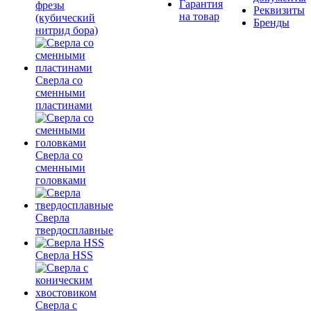
Гарантия
фрезы
Реквизиты
на товар
(кубический
Бренды
нитрид бора)
Сверла со
сменными
пластинами
Сверла со
сменными
головками
Сверла
твердосплавные
Сверла HSS
Сверла с