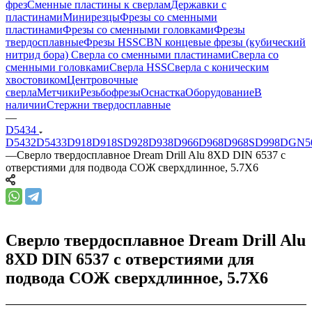
фрез
Сменные пластины к сверлам
Державки с
пластинами
Минирезцы
Фрезы со сменными
пластинами
Фрезы со сменными головками
Фрезы
твердосплавные
Фрезы HSS
CBN концевые фрезы (кубический
нитрид бора)
Сверла со сменными пластинами
Сверла со
сменными головками
Сверла HSS
Сверла с коническим
хвостовиком
Центровочные
сверла
Метчики
Резьбофрезы
Оснастка
Оборудование
В
наличии
Стержни твердосплавные
—
D5434
D5432
D5433
D918
D918S
D928
D938
D966
D968
D968S
D998
DGN5
—
Сверло твердосплавное Dream Drill Alu 8XD DIN 6537 с
отверстиями для подвода СОЖ сверхдлинное, 5.7X6
Сверло твердосплавное Dream Drill Alu
8XD DIN 6537 с отверстиями для
подвода СОЖ сверхдлинное, 5.7X6