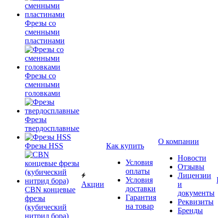
Фрезы со
сменными
пластинами
Фрезы со
сменными
головками
Фрезы
твердосплавные
О компании
Фрезы HSS
Как купить
Новости
Условия
Отзывы
оплаты
Лицензии
Условия
Акции
и
доставки
CBN концевые
документы
Гарантия
фрезы
Реквизиты
на товар
(кубический
Бренды
нитрид бора)