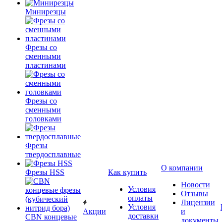
Минирезцы
Фрезы со
сменными
пластинами
Фрезы со
сменными
головками
Фрезы
твердосплавные
О компании
Фрезы HSS
Как купить
Новости
Условия
Отзывы
оплаты
Лицензии
Условия
Акции
и
доставки
CBN концевые
документы