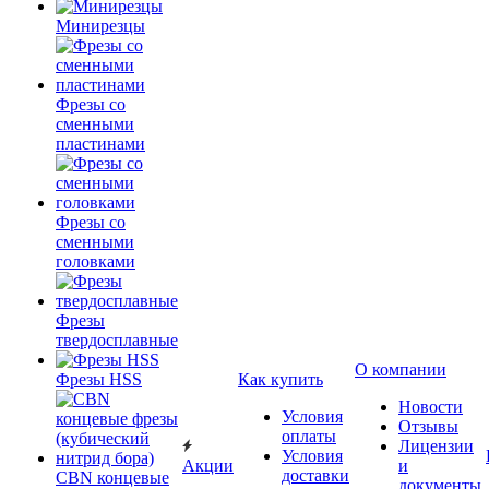
Минирезцы
Фрезы со
сменными
пластинами
Фрезы со
сменными
головками
Фрезы
твердосплавные
О компании
Фрезы HSS
Как купить
Новости
Условия
Отзывы
оплаты
Лицензии
Условия
Акции
и
доставки
CBN концевые
документы