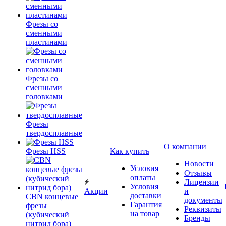
Фрезы со
сменными
пластинами
Фрезы со
сменными
головками
Фрезы
твердосплавные
О компании
Фрезы HSS
Как купить
Новости
Условия
Отзывы
оплаты
Лицензии
Условия
Акции
и
доставки
CBN концевые
документы
Гарантия
фрезы
Реквизиты
на товар
(кубический
Бренды
нитрид бора)