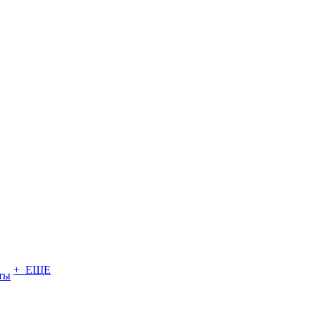
+ ЕЩЕ
ты