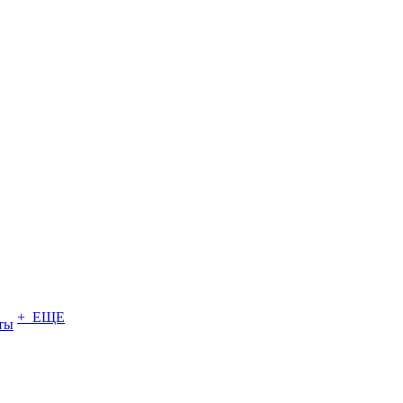
+ ЕЩЕ
ты