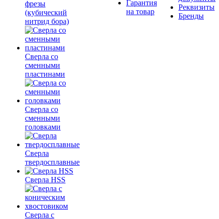
Гарантия
фрезы
Реквизиты
на товар
(кубический
Бренды
нитрид бора)
Сверла со
сменными
пластинами
Сверла со
сменными
головками
Сверла
твердосплавные
Сверла HSS
Сверла с