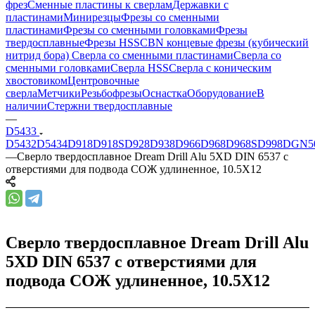
фрез
Сменные пластины к сверлам
Державки с
пластинами
Минирезцы
Фрезы со сменными
пластинами
Фрезы со сменными головками
Фрезы
твердосплавные
Фрезы HSS
CBN концевые фрезы (кубический
нитрид бора)
Сверла со сменными пластинами
Сверла со
сменными головками
Сверла HSS
Сверла с коническим
хвостовиком
Центровочные
сверла
Метчики
Резьбофрезы
Оснастка
Оборудование
В
наличии
Стержни твердосплавные
—
D5433
D5432
D5434
D918
D918S
D928
D938
D966
D968
D968S
D998
DGN5
—
Сверло твердосплавное Dream Drill Alu 5XD DIN 6537 с
отверстиями для подвода СОЖ удлиненное, 10.5X12
Сверло твердосплавное Dream Drill Alu
5XD DIN 6537 с отверстиями для
подвода СОЖ удлиненное, 10.5X12