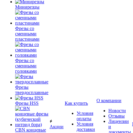
Минирезцы
Фрезы со
сменными
пластинами
Фрезы со
сменными
головками
Фрезы
твердосплавные
О компании
Фрезы HSS
Как купить
Новости
Условия
Отзывы
оплаты
Лицензии
Условия
Акции
и
доставки
CBN концевые
документы