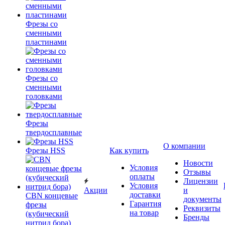
Фрезы со
сменными
пластинами
Фрезы со
сменными
головками
Фрезы
твердосплавные
О компании
Фрезы HSS
Как купить
Новости
Условия
Отзывы
оплаты
Лицензии
Условия
Акции
и
доставки
CBN концевые
документы
Гарантия
фрезы
Реквизиты
на товар
(кубический
Бренды
нитрид бора)