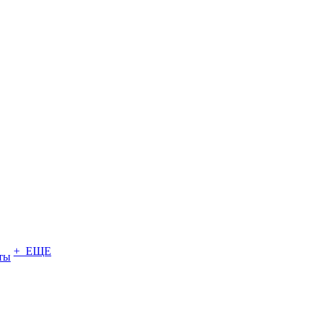
+ ЕЩЕ
ты