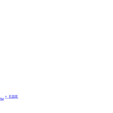
+ ЕЩЕ
ты