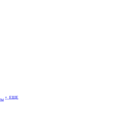
+ ЕЩЕ
ты