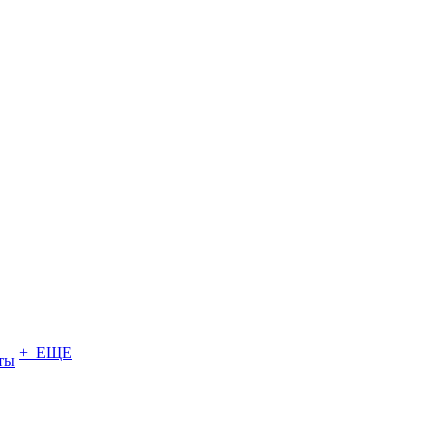
+ ЕЩЕ
ты