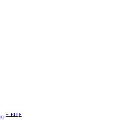
+ ЕЩЕ
ты