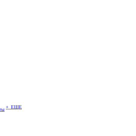
+ ЕЩЕ
ты