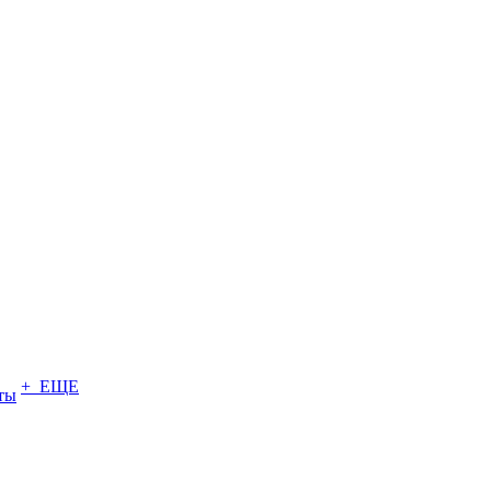
+ ЕЩЕ
ты