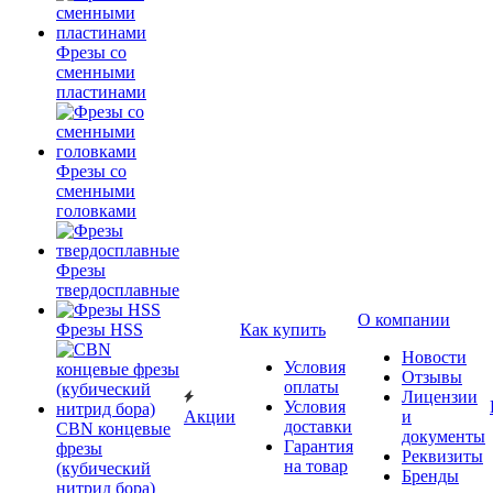
Фрезы со
сменными
пластинами
Фрезы со
сменными
головками
Фрезы
твердосплавные
О компании
Фрезы HSS
Как купить
Новости
Условия
Отзывы
оплаты
Лицензии
Условия
Акции
и
доставки
CBN концевые
документы
Гарантия
фрезы
Реквизиты
на товар
(кубический
Бренды
нитрид бора)