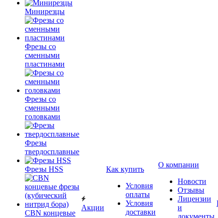
Минирезцы
Фрезы со
сменными
пластинами
Фрезы со
сменными
головками
Фрезы
твердосплавные
О компании
Фрезы HSS
Как купить
Новости
Условия
Отзывы
оплаты
Лицензии
Условия
Акции
и
доставки
CBN концевые
документы