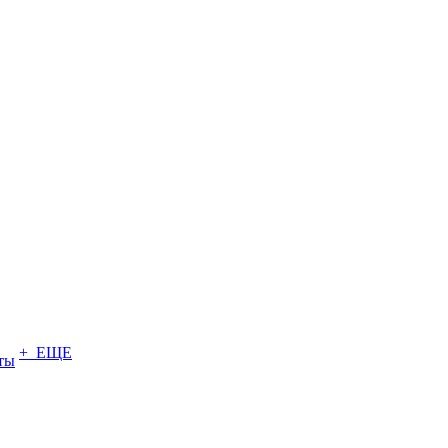
+ ЕЩЕ
ты