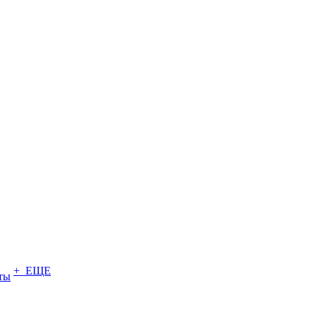
+ ЕЩЕ
ты