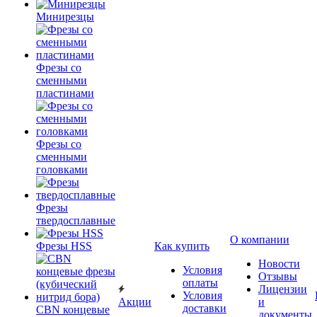
Минирезцы
Фрезы со
сменными
пластинами
Фрезы со
сменными
головками
Фрезы
твердосплавные
О компании
Фрезы HSS
Как купить
Новости
Условия
Отзывы
оплаты
Лицензии
Условия
Акции
и
доставки
CBN концевые
документы