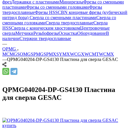
фрез
Державки с пластинами
Минирезцы
Фрезы со сменными
пластинами
Фрезы со сменными головками
Фрезы
твердосплавные
Фрезы HSS
CBN концевые фрезы (кубический
нитрид бора)
Сверла со сменными пластинами
Сверла со
сменными головками
Сверла твердосплавные
Сверла
HSS
Сверла с коническим хвостовиком
Центровочные
сверла
Метчики
Резьбофрезы
Оснастка
Оборудование
В
наличии
Стержни твердосплавные
—
QPMG
MCMG
SOMG
SPMG
SPMX
SYMX
WCGX
WCMT
WCMX
—
QPMG040204-DP-GS4130 Пластина для сверла GESAC
QPMG040204-DP-GS4130 Пластина
для сверла GESAC