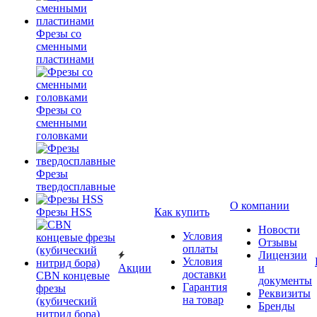
Фрезы со
сменными
пластинами
Фрезы со
сменными
головками
Фрезы
твердосплавные
О компании
Фрезы HSS
Как купить
Новости
Условия
Отзывы
оплаты
Лицензии
Условия
Акции
и
доставки
CBN концевые
документы
Гарантия
фрезы
Реквизиты
на товар
(кубический
Бренды
нитрид бора)