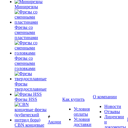
Минирезцы
Фрезы со
сменными
пластинами
Фрезы со
сменными
головками
Фрезы
твердосплавные
О компании
Фрезы HSS
Как купить
Новости
Условия
Отзывы
оплаты
Лицензии
Условия
Акции
и
доставки
CBN концевые
документы