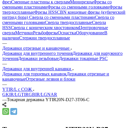
фрез
Сменные пластины к сверлам
Минирезцы
Фрезы со
сменными пластинами
Фрезы со сменными головками
Фрезы
твердосплавные
Фрезы HSS
CBN концевые фрезы (кубический
нитрид бора)
Сверла со сменными пластинами
Сверла со
сменными головками
Сверла твердосплавные
Сверла
HSS
Сверла с коническим хвостовиком
Центровочные
сверла
Метчики
Резьбофрезы
Оснастка
Оборудование
В
наличии
Стержни твердосплавные
—
Державки отрезные и канавочные
Державки для внутреннего точения
Державки для наружного
точения
Державки резьбовые
Державки токарные PSC
—
Державки для внутренней канавки
Державки для торцевых канавок
Державки отрезные и
канавочные
Отрезные лезвия и блоки
—
YTIR/L с СОЖ
GKIR/L
GTIR
GBIR/L
GNAR
—
Токарная державка YTIR20N-D27-3T06-C