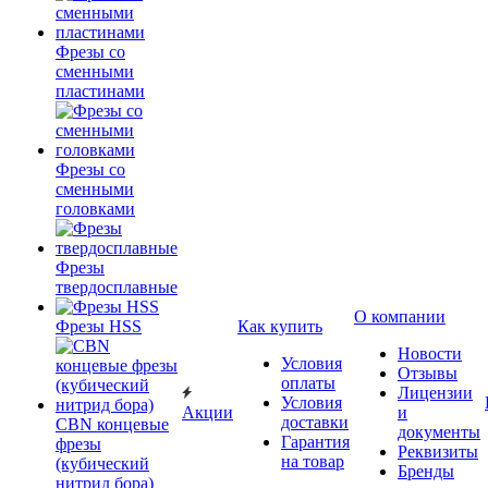
Фрезы со
сменными
пластинами
Фрезы со
сменными
головками
Фрезы
твердосплавные
О компании
Фрезы HSS
Как купить
Новости
Условия
Отзывы
оплаты
Лицензии
Условия
Акции
и
доставки
CBN концевые
документы
Гарантия
фрезы
Реквизиты
на товар
(кубический
Бренды
нитрид бора)