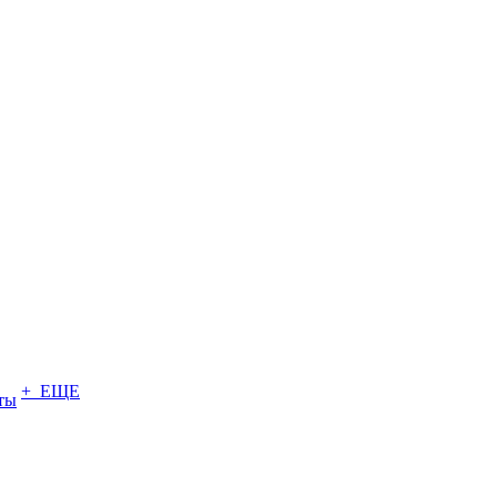
+ ЕЩЕ
ты