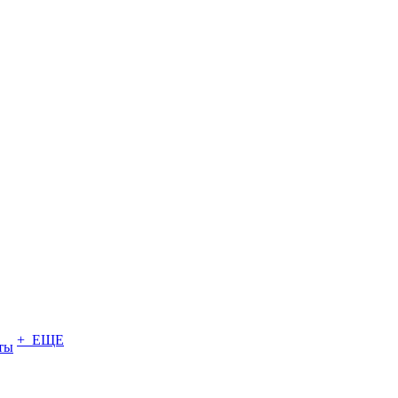
+ ЕЩЕ
ты