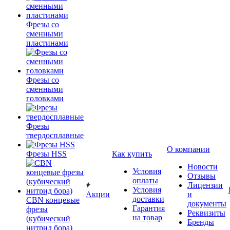
Фрезы со
сменными
пластинами
Фрезы со
сменными
головками
Фрезы
твердосплавные
О компании
Фрезы HSS
Как купить
Новости
Условия
Отзывы
оплаты
Лицензии
Условия
Акции
и
доставки
CBN концевые
документы
Гарантия
фрезы
Реквизиты
на товар
(кубический
Бренды
нитрид бора)