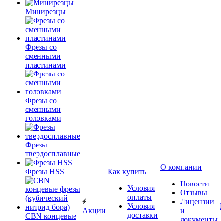
Минирезцы
Фрезы со
сменными
пластинами
Фрезы со
сменными
головками
Фрезы
твердосплавные
О компании
Фрезы HSS
Как купить
Новости
Условия
Отзывы
оплаты
Лицензии
Условия
Акции
и
доставки
CBN концевые
документы