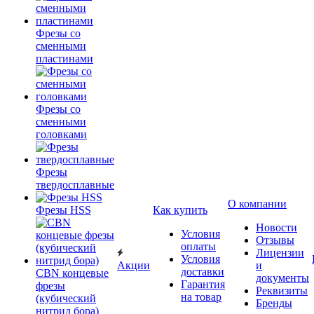
Фрезы со
сменными
пластинами
Фрезы со
сменными
головками
Фрезы
твердосплавные
О компании
Фрезы HSS
Как купить
Новости
Условия
Отзывы
оплаты
Лицензии
Условия
Акции
и
доставки
CBN концевые
документы
Гарантия
фрезы
Реквизиты
на товар
(кубический
Бренды
нитрид бора)