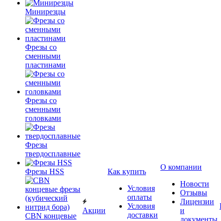
Минирезцы
Фрезы со
сменными
пластинами
Фрезы со
сменными
головками
Фрезы
твердосплавные
О компании
Фрезы HSS
Как купить
Новости
Условия
Отзывы
оплаты
Лицензии
Условия
Акции
и
доставки
CBN концевые
документы