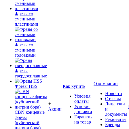
Фрезы со
сменными
пластинами
Фрезы со
сменными
головками
Фрезы
твердосплавные
О компании
Фрезы HSS
Как купить
Новости
Условия
Отзывы
оплаты
Лицензии
Условия
Акции
и
доставки
CBN концевые
документы
Гарантия
фрезы
Реквизиты
на товар
(кубический
Бренды
нитрид бора)