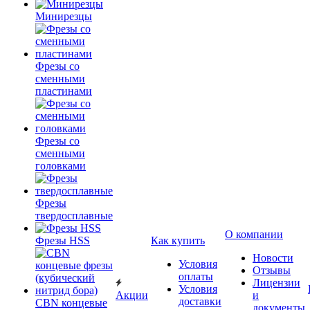
Минирезцы
Фрезы со
сменными
пластинами
Фрезы со
сменными
головками
Фрезы
твердосплавные
О компании
Фрезы HSS
Как купить
Новости
Условия
Отзывы
оплаты
Лицензии
Условия
Акции
и
доставки
CBN концевые
документы