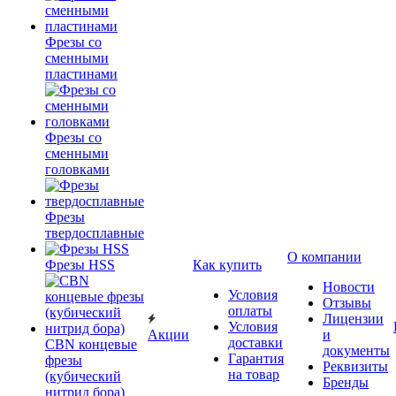
Фрезы со
сменными
пластинами
Фрезы со
сменными
головками
Фрезы
твердосплавные
О компании
Фрезы HSS
Как купить
Новости
Условия
Отзывы
оплаты
Лицензии
Условия
Акции
и
доставки
CBN концевые
документы
Гарантия
фрезы
Реквизиты
на товар
(кубический
Бренды
нитрид бора)