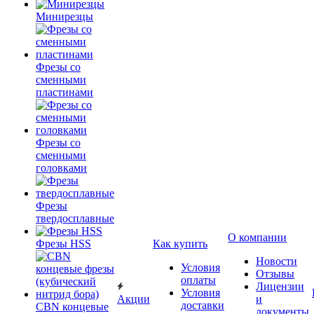
Минирезцы
Фрезы со
сменными
пластинами
Фрезы со
сменными
головками
Фрезы
твердосплавные
О компании
Фрезы HSS
Как купить
Новости
Условия
Отзывы
оплаты
Лицензии
Условия
Акции
и
доставки
CBN концевые
документы