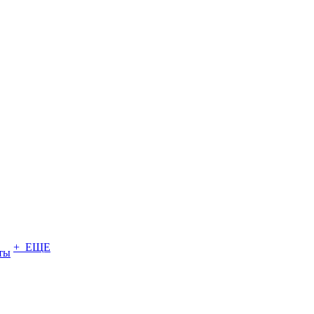
+ ЕЩЕ
ты