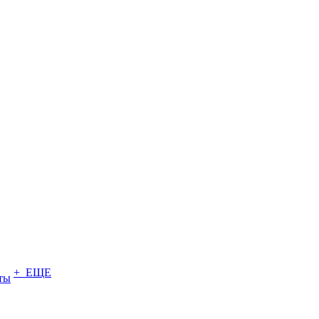
+ ЕЩЕ
ты