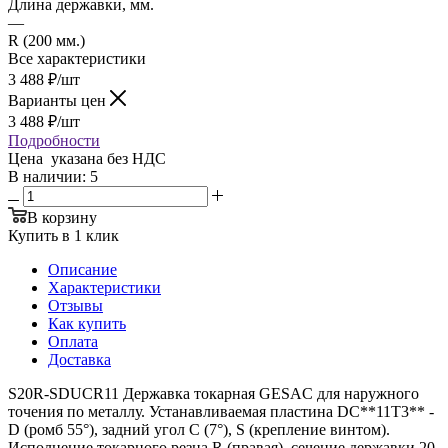
Длина державки, мм.
—
R (200 мм.)
Все характеристики
3 488
₽
/шт
Варианты цен
3 488
₽
/шт
Подробности
Цена указана без НДС
В наличии
: 5
В корзину
Купить в 1 клик
Описание
Характеристики
Отзывы
Как купить
Оплата
Доставка
S20R-SDUCR11 Державка токарная GESAC для наружного
точения по металлу. Устанавливаемая пластина DC**11T3** -
D (ромб 55°), задний угол C (7°), S (крепление винтом).
Исполнение токарного резца R (правая), сечение державки 20