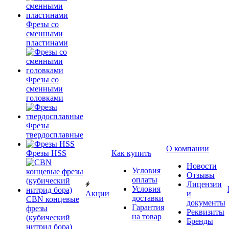
Фрезы со
сменными
пластинами
Фрезы со
сменными
головками
Фрезы
твердосплавные
О компании
Фрезы HSS
Как купить
Новости
Условия
Отзывы
оплаты
Лицензии
Условия
Акции
и
доставки
CBN концевые
документы
Гарантия
фрезы
Реквизиты
на товар
(кубический
Бренды
нитрид бора)