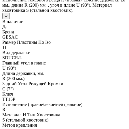
мм., длина R (200) мм. , угол в плане U (93°). Материал
хвовтовика S (стальной хвостовик).
В наличии
Да
Бренд
GESAC
Размер Пластины По Iso
11
Вид державки
SDUCR/L
Главный угол в плане
U (93°)
Длина державки, мм.
R (200 мм.)
Задний Угол Режущей Кромки
C (7°)
Ключ
TT15P
Исполнение (правое/левое/нейтральное)
R
Материал И Тип Хвостовика
S (стальной хвостовик)
Метод крепления