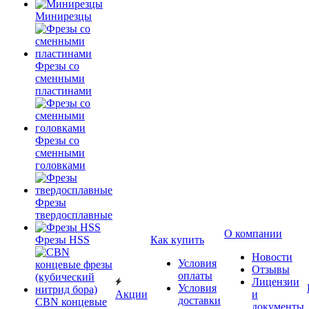
Минирезцы
Фрезы со
сменными
пластинами
Фрезы со
сменными
головками
Фрезы
твердосплавные
О компании
Фрезы HSS
Как купить
Новости
Условия
Отзывы
оплаты
Лицензии
Условия
Акции
и
доставки
CBN концевые
документы