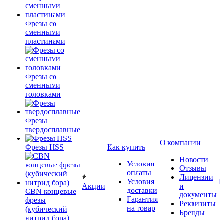
Фрезы со
сменными
пластинами
Фрезы со
сменными
головками
Фрезы
твердосплавные
О компании
Фрезы HSS
Как купить
Новости
Условия
Отзывы
оплаты
Лицензии
Условия
Акции
и
доставки
CBN концевые
документы
Гарантия
фрезы
Реквизиты
на товар
(кубический
Бренды
нитрид бора)