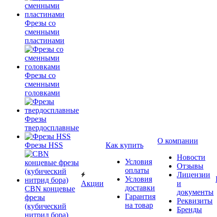
Фрезы со
сменными
пластинами
Фрезы со
сменными
головками
Фрезы
твердосплавные
О компании
Фрезы HSS
Как купить
Новости
Условия
Отзывы
оплаты
Лицензии
Условия
Акции
и
доставки
CBN концевые
документы
Гарантия
фрезы
Реквизиты
на товар
(кубический
Бренды
нитрид бора)