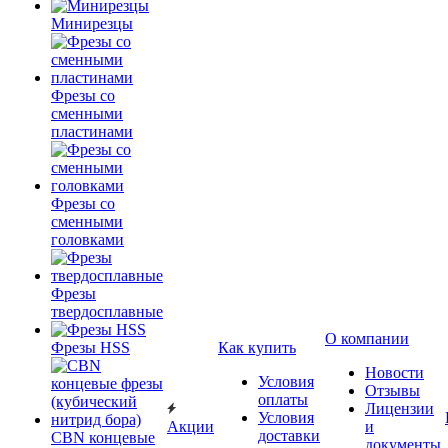
Минирезцы
Фрезы со
сменными
пластинами
Фрезы со
сменными
головками
Фрезы
твердосплавные
О компании
Фрезы HSS
Как купить
Новости
Условия
Отзывы
оплаты
Лицензии
Условия
Акции
и
доставки
CBN концевые
документы