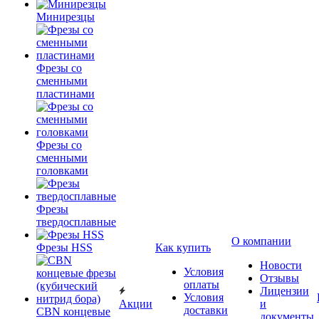
Минирезцы
Фрезы со
сменными
пластинами
Фрезы со
сменными
головками
Фрезы
твердосплавные
О компании
Фрезы HSS
Как купить
Новости
Условия
Отзывы
оплаты
Лицензии
Условия
Акции
и
доставки
CBN концевые
документы