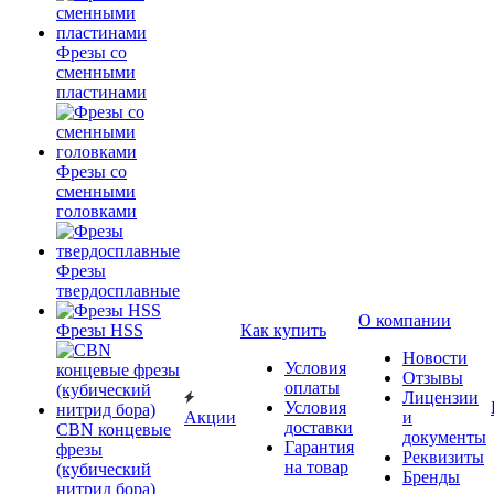
Фрезы со
сменными
пластинами
Фрезы со
сменными
головками
Фрезы
твердосплавные
О компании
Фрезы HSS
Как купить
Новости
Условия
Отзывы
оплаты
Лицензии
Условия
Акции
и
доставки
CBN концевые
документы
Гарантия
фрезы
Реквизиты
на товар
(кубический
Бренды
нитрид бора)