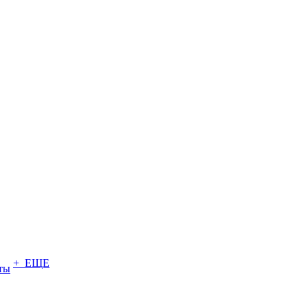
+ ЕЩЕ
ты