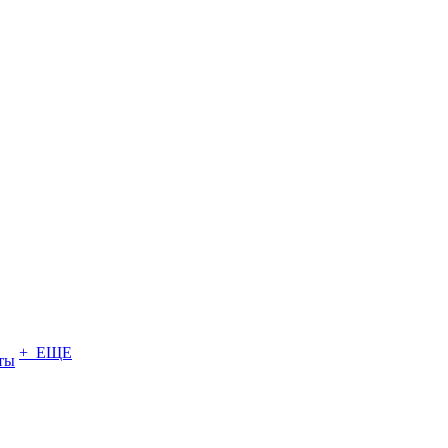
+ ЕЩЕ
ты