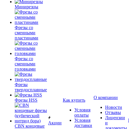
Минирезцы
Фрезы со
сменными
пластинами
Фрезы со
сменными
головками
Фрезы
твердосплавные
О компании
Фрезы HSS
Как купить
Новости
Условия
Отзывы
оплаты
Лицензии
Условия
Акции
и
доставки
CBN концевые
документы