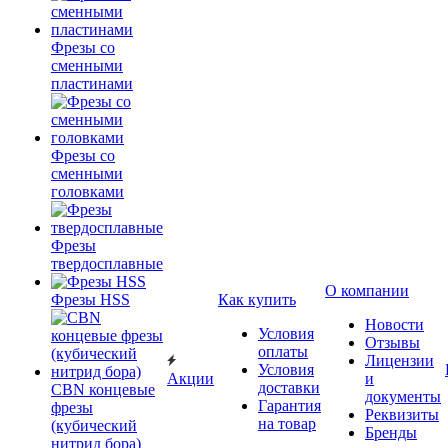
Фрезы со
сменными
пластинами
Фрезы со
сменными
головками
Фрезы
твердосплавные
О компании
Фрезы HSS
Как купить
Новости
Условия
Отзывы
оплаты
Лицензии
Условия
Акции
и
доставки
CBN концевые
документы
Гарантия
фрезы
Реквизиты
на товар
(кубический
Бренды
нитрид бора)