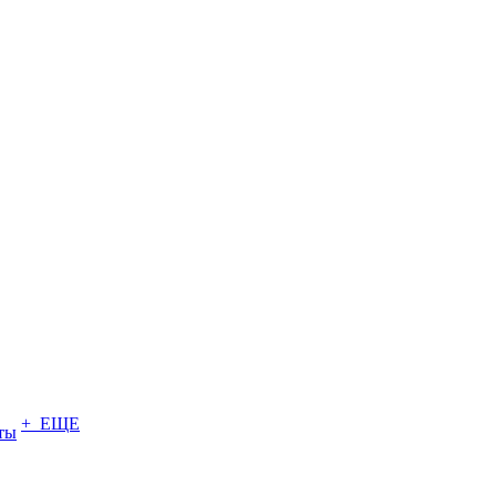
+ ЕЩЕ
ты