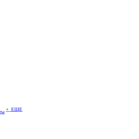
+ ЕЩЕ
ты